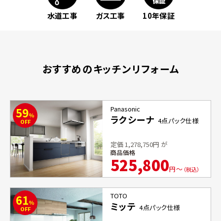
ガス工事
水道工事
10年保証
おすすめのキッチンリフォーム
Panasonic
59
%
ラクシーナ
4点パック仕様
OFF
定価
1,278,750
円 が
525,800
円〜
（税込）
TOTO
61
%
ミッテ
4点パック仕様
OFF